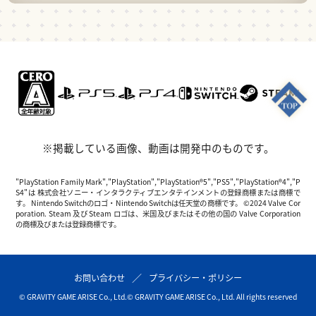
※掲載している画像、動画は開発中のものです。
"PlayStation Family Mark","PlayStation","PlayStation®5","PS5","PlayStation®4","P
S4"は 株式会社ソニー・インタラクティブエンタテインメントの登録商標または商標で
す。 Nintendo Switchのロゴ・Nintendo Switchは任天堂の商標です。 ©2024 Valve Cor
poration. Steam 及び Steam ロゴは、米国及びまたはその他の国の Valve Corporation
の商標及びまたは登録商標です。
お問い合わせ
プライバシー・ポリシー
© GRAVITY GAME ARISE Co., Ltd.
© GRAVITY GAME ARISE Co., Ltd. All rights reserved