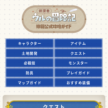
キャラクター
アイテム
土地開発
クエスト
必殺技
モンスター
防具
プレイガイド
マップガイド
おすすめ装備
クエスト