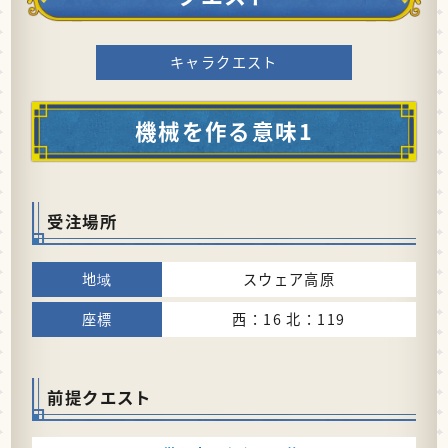
キャラクエスト
機械を作る意味1
受注場所
スウェア高原
西：16 北：119
前提クエスト