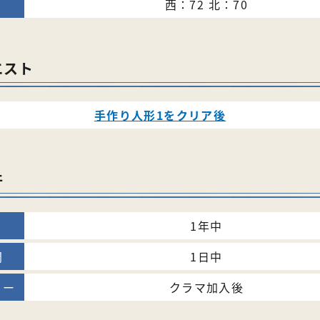
西：72 北：70
エスト
手作り人形1をクリア後
件
1年中
1日中
クラマ加入後