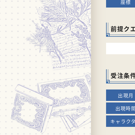
前提ク
受注条