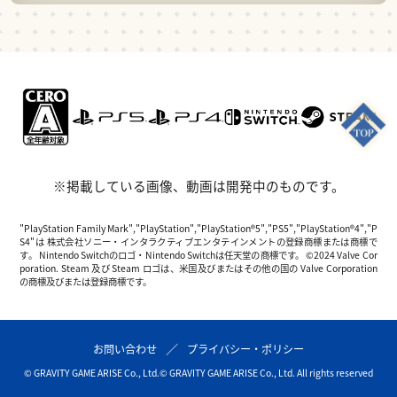
※掲載している画像、動画は開発中のものです。
"PlayStation Family Mark","PlayStation","PlayStation®5","PS5","PlayStation®4","P
S4"は 株式会社ソニー・インタラクティブエンタテインメントの登録商標または商標で
す。 Nintendo Switchのロゴ・Nintendo Switchは任天堂の商標です。 ©2024 Valve Cor
poration. Steam 及び Steam ロゴは、米国及びまたはその他の国の Valve Corporation
の商標及びまたは登録商標です。
お問い合わせ
プライバシー・ポリシー
© GRAVITY GAME ARISE Co., Ltd.
© GRAVITY GAME ARISE Co., Ltd. All rights reserved