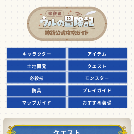
キャラクター
アイテム
土地開発
クエスト
必殺技
モンスター
防具
プレイガイド
マップガイド
おすすめ装備
クエスト