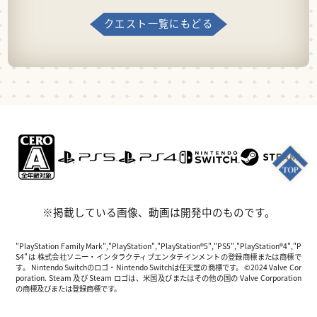
クエスト一覧にもどる
※掲載している画像、動画は開発中のものです。
"PlayStation Family Mark","PlayStation","PlayStation®5","PS5","PlayStation®4","P
S4"は 株式会社ソニー・インタラクティブエンタテインメントの登録商標または商標で
す。 Nintendo Switchのロゴ・Nintendo Switchは任天堂の商標です。 ©2024 Valve Cor
poration. Steam 及び Steam ロゴは、米国及びまたはその他の国の Valve Corporation
の商標及びまたは登録商標です。