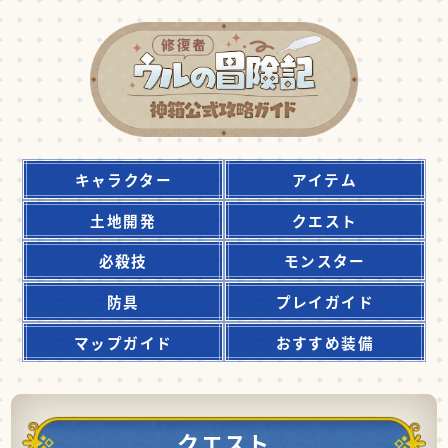
キャラクター
アイテム
土地開発
クエスト
必殺技
モンスター
防具
プレイガイド
マップガイド
おすすめ装備
クエスト