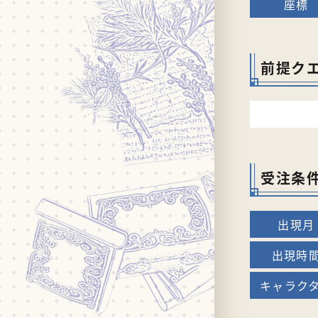
前提ク
受注条