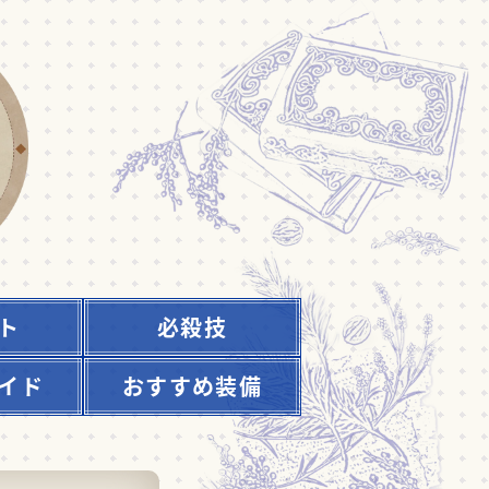
ト
必殺技
イド
おすすめ装備