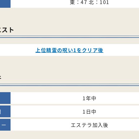
東：47 北：101
エスト
上位精霊の呪い1をクリア後
件
1年中
1日中
エステラ加入後