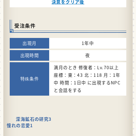
決意をクリア後
受注条件
1年中
夜
満月のとき 修復者：Lv.70以上
座標：東：43 北：118 月：1年
中 時間：1日中 に出現するNPC
と会話をする
深海鉱石の研究3
憧れの恋愛1