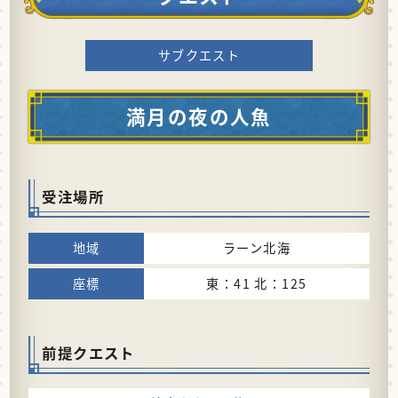
サブクエスト
満月の夜の人魚
受注場所
ラーン北海
東：41 北：125
前提クエスト