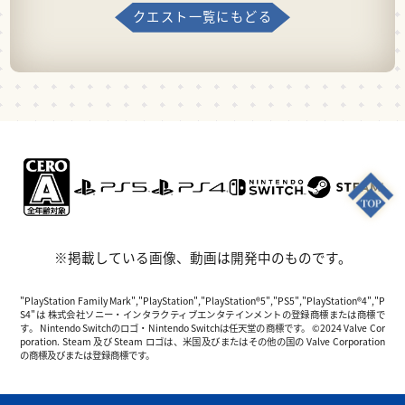
クエスト一覧にもどる
※掲載している画像、動画は開発中のものです。
"PlayStation Family Mark","PlayStation","PlayStation®5","PS5","PlayStation®4","P
S4"は 株式会社ソニー・インタラクティブエンタテインメントの登録商標または商標で
す。 Nintendo Switchのロゴ・Nintendo Switchは任天堂の商標です。 ©2024 Valve Cor
poration. Steam 及び Steam ロゴは、米国及びまたはその他の国の Valve Corporation
の商標及びまたは登録商標です。