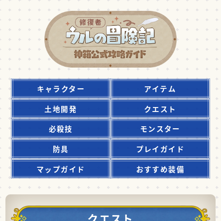
キャラクター
アイテム
土地開発
クエスト
必殺技
モンスター
防具
プレイガイド
マップガイド
おすすめ装備
クエスト