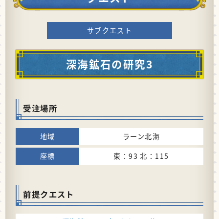
サブクエスト
深海鉱石の研究3
受注場所
ラーン北海
東：93 北：115
前提クエスト