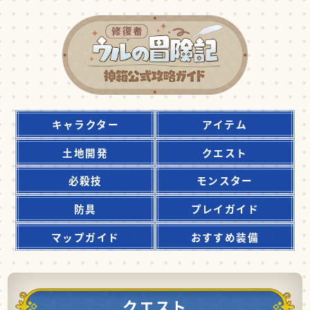
キャラクター
アイテム
土地開発
クエスト
必殺技
モンスター
防具
プレイガイド
マップガイド
おすすめ装備
クエスト