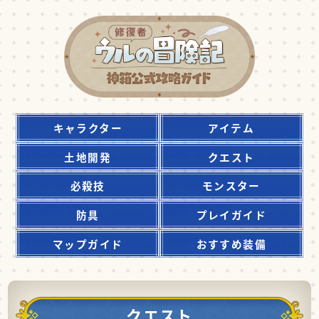
キャラクター
アイテム
土地開発
クエスト
必殺技
モンスター
防具
プレイガイド
マップガイド
おすすめ装備
クエスト