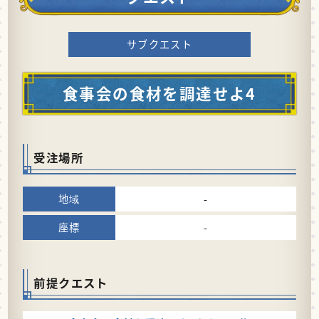
サブクエスト
食事会の食材を調達せよ4
受注場所
-
-
前提クエスト