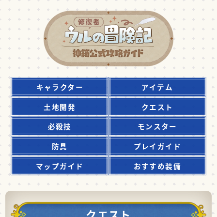
キャラクター
アイテム
土地開発
クエスト
必殺技
モンスター
防具
プレイガイド
マップガイド
おすすめ装備
クエスト