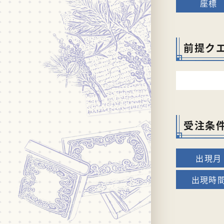
前提ク
受注条