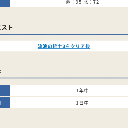
西：95 北：72
エスト
流浪の銃士3をクリア後
件
1年中
1日中