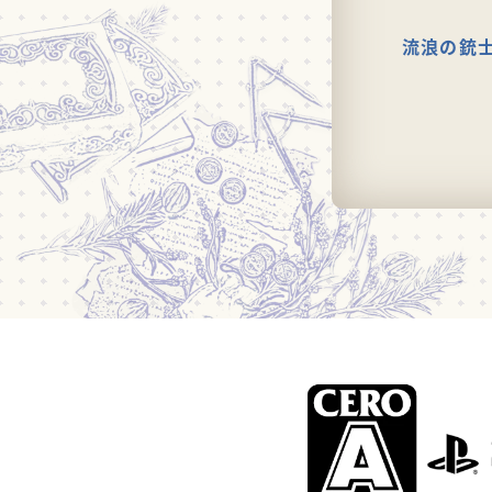
流浪の銃士