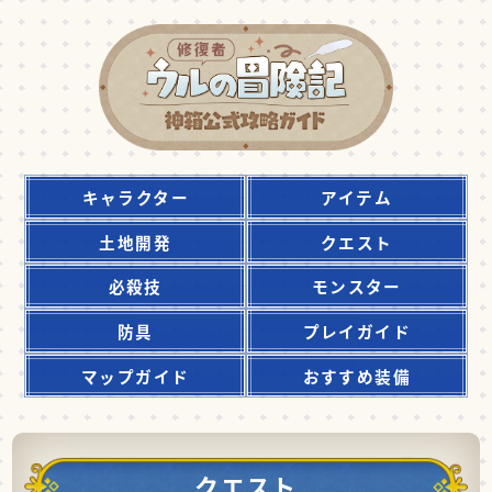
キャラクター
アイテム
土地開発
クエスト
必殺技
モンスター
防具
プレイガイド
マップガイド
おすすめ装備
クエスト