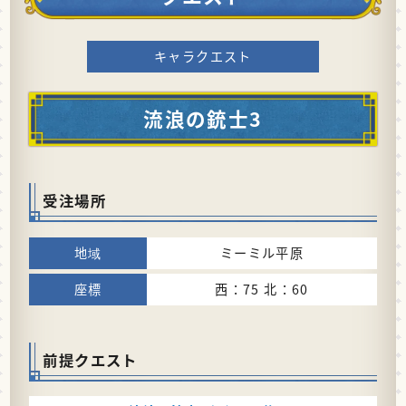
キャラクエスト
流浪の銃士3
受注場所
ミーミル平原
西：75 北：60
前提クエスト