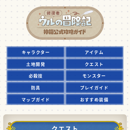
キャラクター
アイテム
土地開発
クエスト
必殺技
モンスター
防具
プレイガイド
マップガイド
おすすめ装備
クエスト