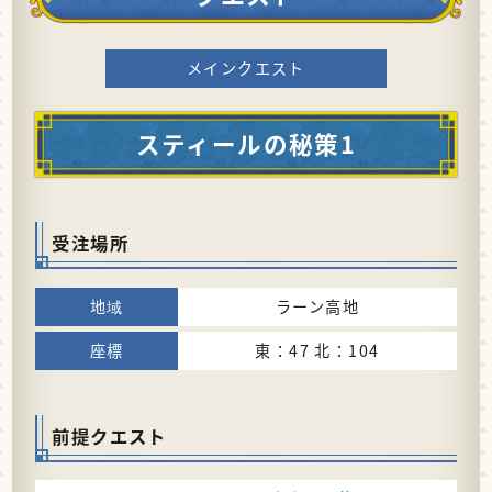
メインクエスト
スティールの秘策1
受注場所
ラーン高地
東：47 北：104
前提クエスト