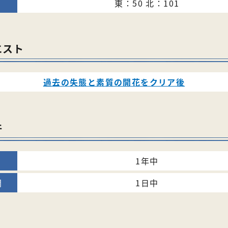
東：50 北：101
エスト
過去の失態と素質の開花をクリア後
件
1年中
1日中