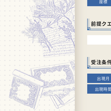
前提ク
受注条