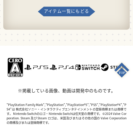
アイテム一覧にもどる
※掲載している画像、動画は開発中のものです。
"PlayStation Family Mark","PlayStation","PlayStation®5","PS5","PlayStation®4","P
S4"は 株式会社ソニー・インタラクティブエンタテインメントの登録商標または商標で
す。 Nintendo Switchのロゴ・Nintendo Switchは任天堂の商標です。 ©2024 Valve Cor
poration. Steam 及び Steam ロゴは、米国及びまたはその他の国の Valve Corporation
の商標及びまたは登録商標です。