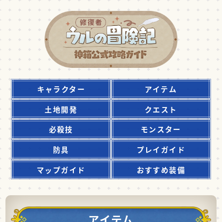
キャラクター
アイテム
土地開発
クエスト
必殺技
モンスター
防具
プレイガイド
マップガイド
おすすめ装備
アイテム