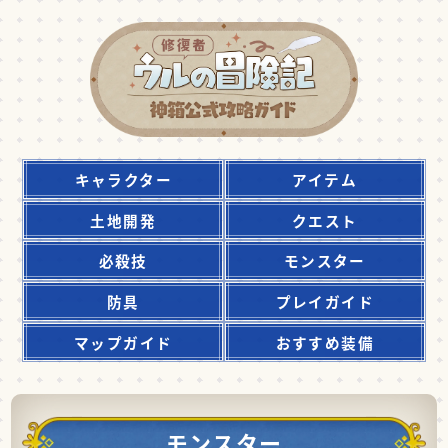
キャラクター
アイテム
土地開発
クエスト
必殺技
モンスター
防具
プレイガイド
マップガイド
おすすめ装備
モンスター