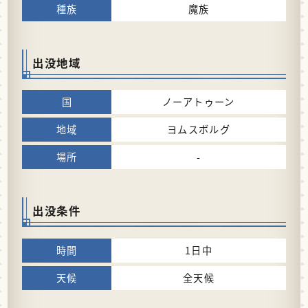
魔族
出没地域
ノーアトゥーン
ヨムスボルグ
-
出没条件
1日中
全天候