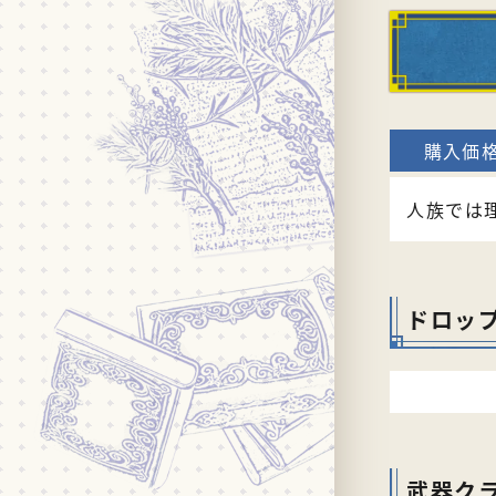
人族では
ドロッ
武器ク