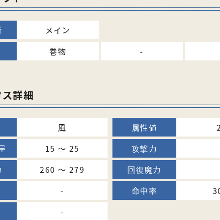
メイン
巻物
-
タス詳細
風
15 〜 25
260 〜 279
-
3
-