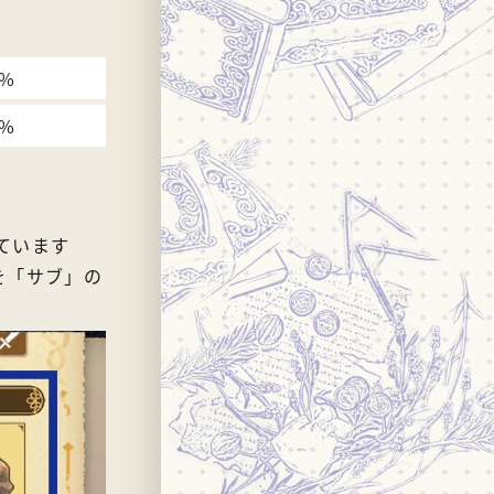
2%
2%
ています
を「サブ」の