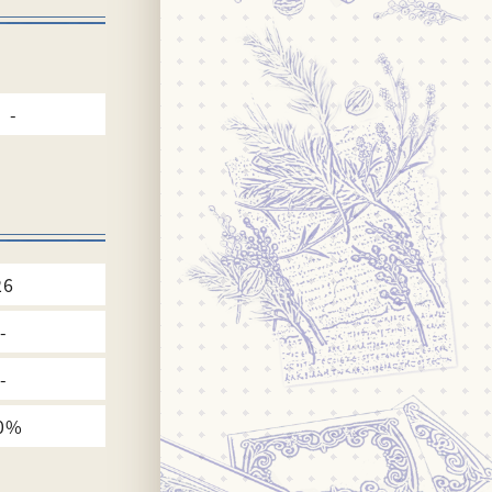
-
26
-
-
0%