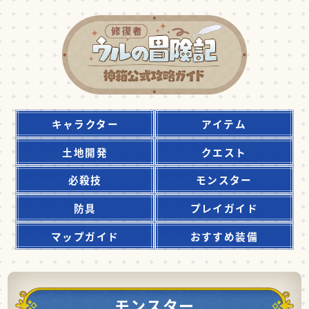
キャラクター
アイテム
土地開発
クエスト
必殺技
モンスター
防具
プレイガイド
マップガイド
おすすめ装備
モンスター