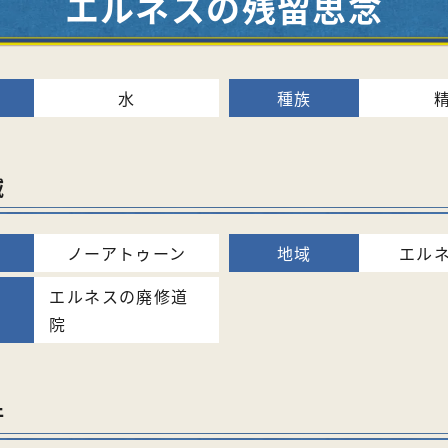
エルネスの残留思念
水
域
ノーアトゥーン
エル
エルネスの廃修道
院
件