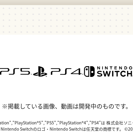
※掲載している画像、動画は開発中のものです。
"PlayStation","PlayStation®5","PS5","PlayStation®4","P
o Switchのロゴ・Nintendo Switchは任天堂の商標です。 ©2024 Valv