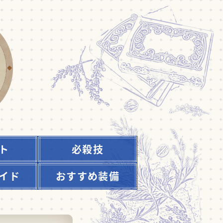
ト
必殺技
イド
おすすめ装備