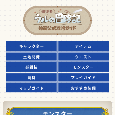
キャラクター
アイテム
土地開発
クエスト
必殺技
モンスター
防具
プレイガイド
マップガイド
おすすめ装備
モンスター