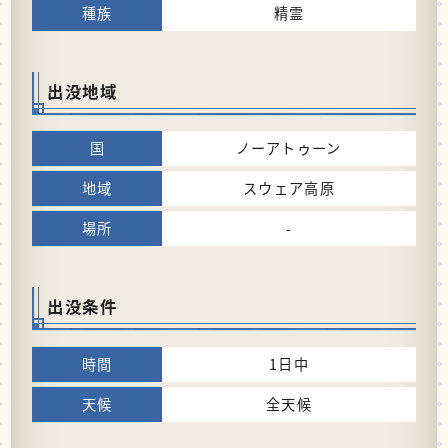
精霊
出没地域
ノーアトゥーン
スウェア高原
-
出没条件
1日中
全天候