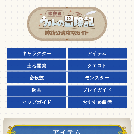
キャラクター
アイテム
土地開発
クエスト
必殺技
モンスター
防具
プレイガイド
マップガイド
おすすめ装備
アイテム