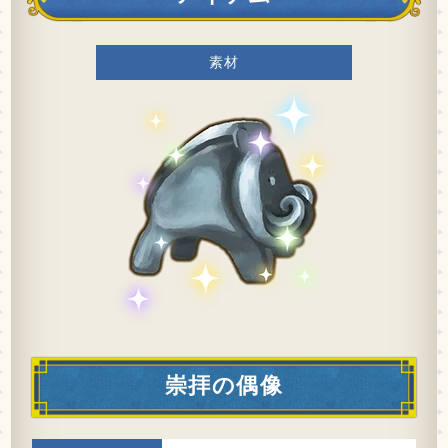
素材
崇拝の偶像