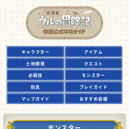
キャラクター
アイテム
土地開発
クエスト
必殺技
モンスター
防具
プレイガイド
マップガイド
おすすめ装備
モンスター