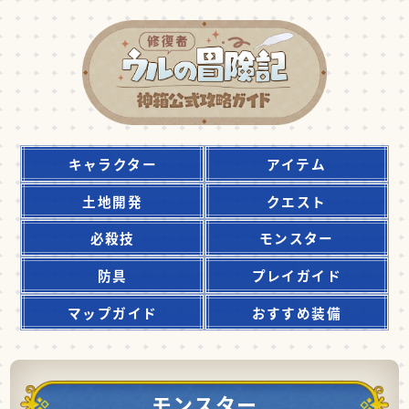
キャラクター
アイテム
土地開発
クエスト
必殺技
モンスター
防具
プレイガイド
マップガイド
おすすめ装備
モンスター