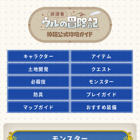
キャラクター
アイテム
土地開発
クエスト
必殺技
モンスター
防具
プレイガイド
マップガイド
おすすめ装備
モンスター