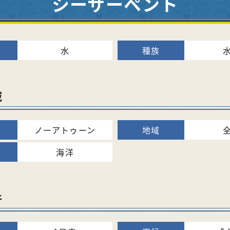
シーサーペント
水
域
ノーアトゥーン
海洋
件