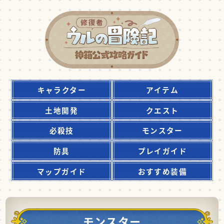
キャラクター
アイテム
土地開発
クエスト
必殺技
モンスター
防具
プレイガイド
マップガイド
おすすめ装備
モンスター