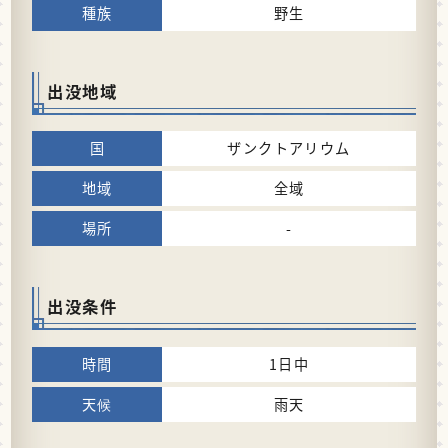
野生
出没地域
ザンクトアリウム
全域
-
出没条件
1日中
雨天