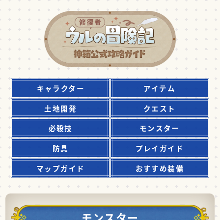
キャラクター
アイテム
土地開発
クエスト
必殺技
モンスター
防具
プレイガイド
マップガイド
おすすめ装備
モンスター