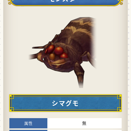
シマグモ
無