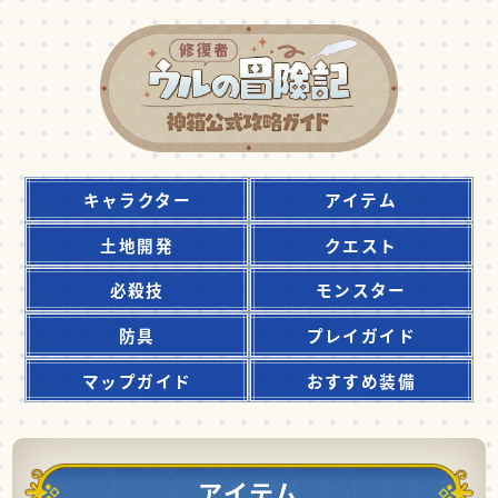
キャラクター
アイテム
土地開発
クエスト
必殺技
モンスター
防具
プレイガイド
マップガイド
おすすめ装備
アイテム