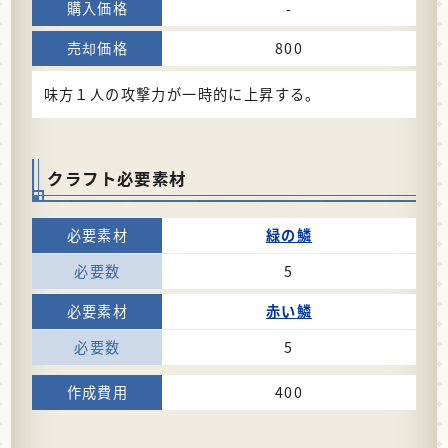
-
800
味方１人の攻撃力が一時的に上昇する。
クラフト必要素材
緑の鱗
5
赤い鱗
5
400