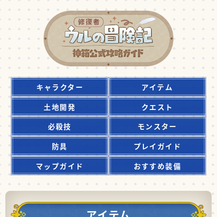
キャラクター
アイテム
土地開発
クエスト
必殺技
モンスター
防具
プレイガイド
マップガイド
おすすめ装備
アイテム