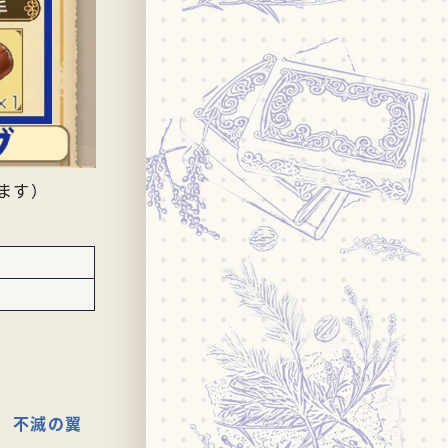
ます）
不滅の翼