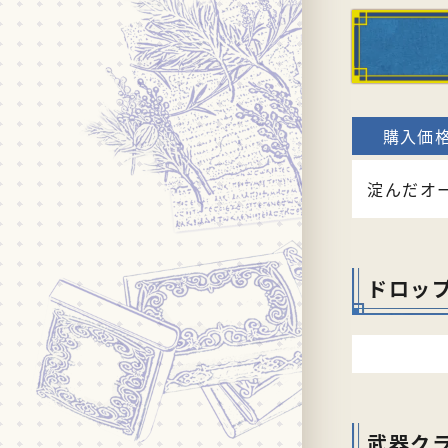
淀んだオ
ドロッ
武器ク