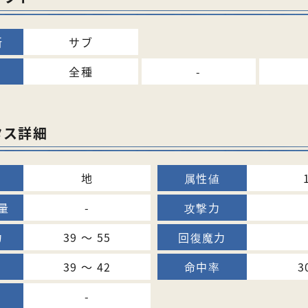
サブ
全種
-
タス詳細
地
-
39 〜 55
39 〜 42
3
-