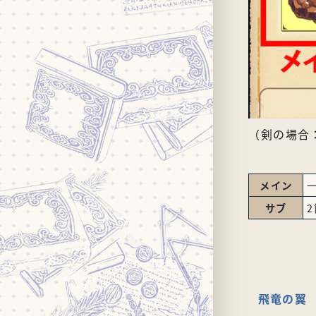
（剣の場合
メイン
サブ
飛竜の翼