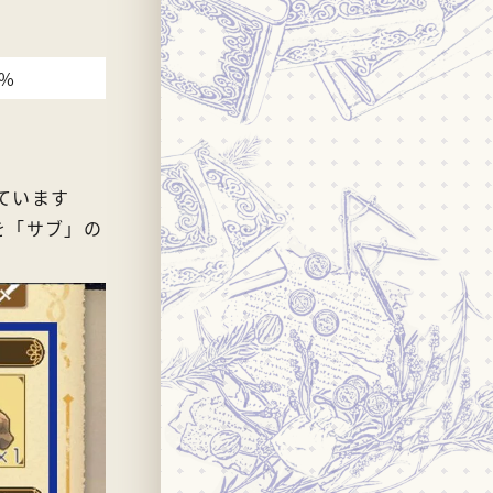
2%
ています
を「サブ」の