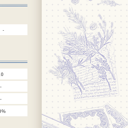
-
10
-
-
0%