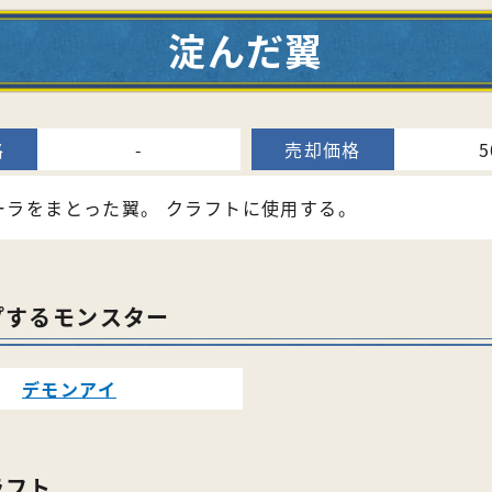
淀んだ翼
-
5
ーラをまとった翼。 クラフトに使用する。
プするモンスター
デモンアイ
ラフト