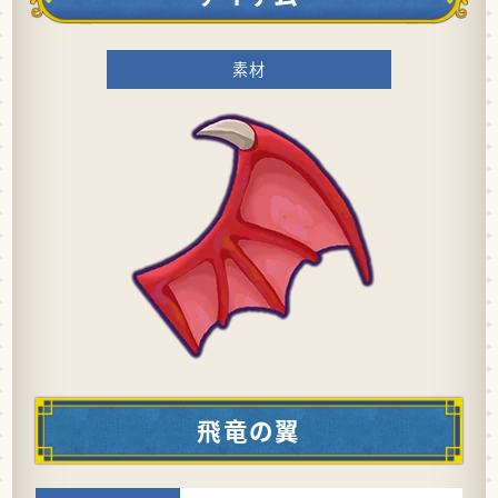
素材
飛竜の翼