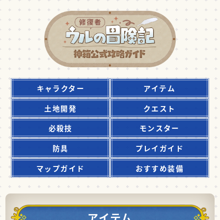
キャラクター
アイテム
土地開発
クエスト
必殺技
モンスター
防具
プレイガイド
マップガイド
おすすめ装備
アイテム