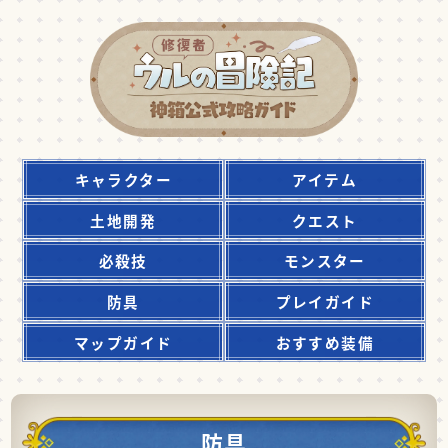
キャラクター
アイテム
土地開発
クエスト
必殺技
モンスター
防具
プレイガイド
マップガイド
おすすめ装備
防具