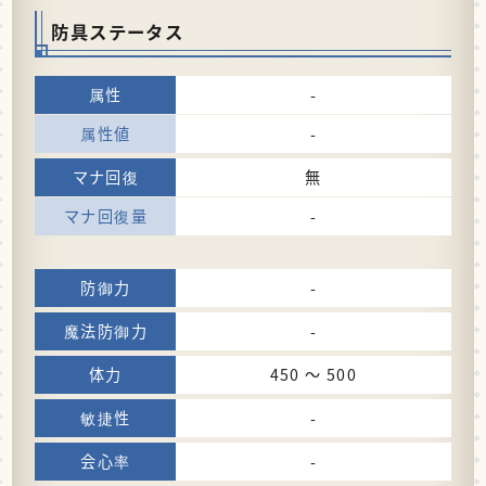
防具ステータス
-
-
無
-
-
-
450 〜 500
-
-