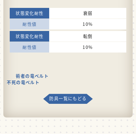
衰弱
10%
転倒
10%
術者の竜ベルト
不死の竜ベルト
防具一覧にもどる