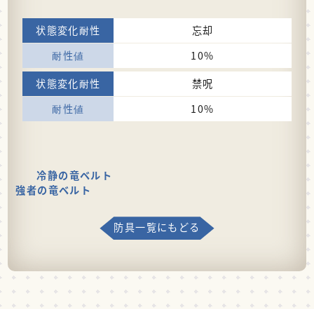
忘却
10%
禁呪
10%
冷静の竜ベルト
強者の竜ベルト
防具一覧にもどる