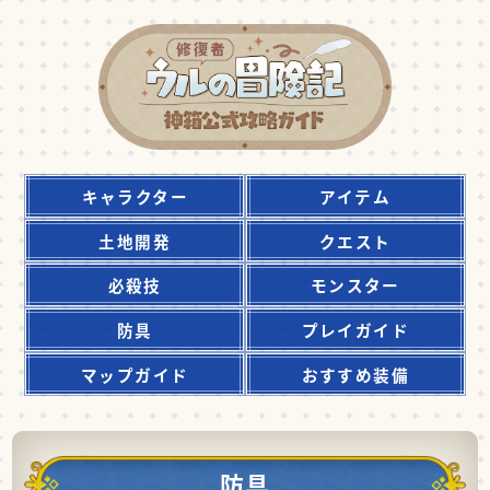
キャラクター
アイテム
土地開発
クエスト
必殺技
モンスター
防具
プレイガイド
マップガイド
おすすめ装備
防具