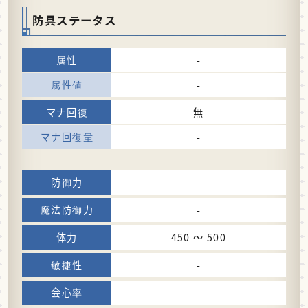
防具ステータス
-
-
無
-
-
-
450 〜 500
-
-