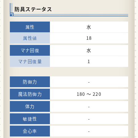
防具ステータス
水
18
水
1
-
180 〜 220
-
-
-