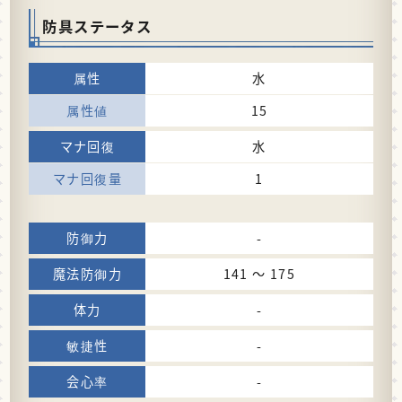
防具ステータス
水
15
水
1
-
141 〜 175
-
-
-