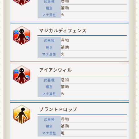
巻物
補助
火
マジカルディフェンス
巻物
補助
火
アイアンウィル
巻物
補助
火
プラントドロップ
巻物
補助
地