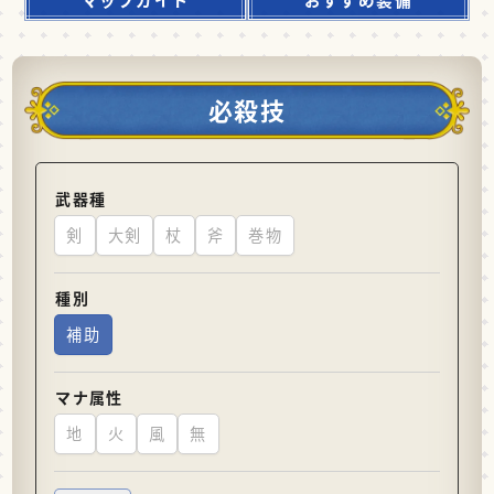
必殺技
武器種
剣
大剣
杖
斧
巻物
種別
補助
マナ属性
地
火
風
無