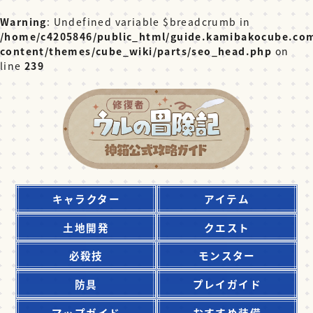
Warning
: Undefined variable $breadcrumb in
/home/c4205846/public_html/guide.kamibakocube.co
content/themes/cube_wiki/parts/seo_head.php
on
line
239
キャラクター
アイテム
土地開発
クエスト
必殺技
モンスター
防具
プレイガイド
マップガイド
おすすめ装備