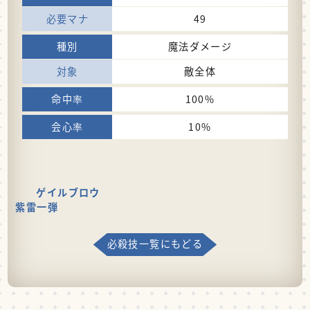
49
魔法ダメージ
敵全体
100%
10%
ゲイルブロウ
紫雷一弾
必殺技一覧にもどる