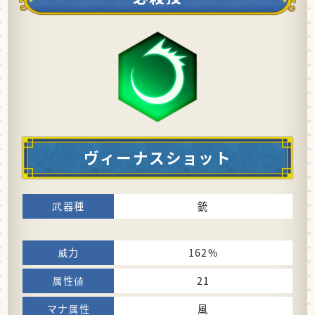
ヴィーナスショット
銃
162%
21
風