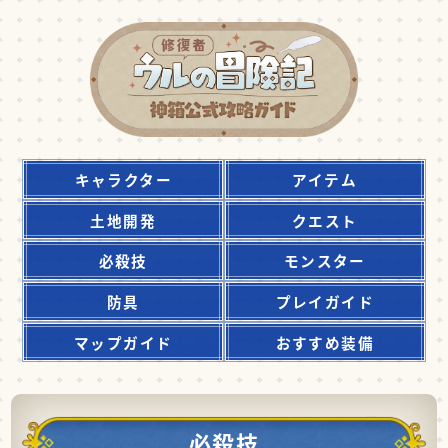
キャラクター
アイテム
土地開発
クエスト
必殺技
モンスター
防具
プレイガイド
マップガイド
おすすめ装備
必殺技