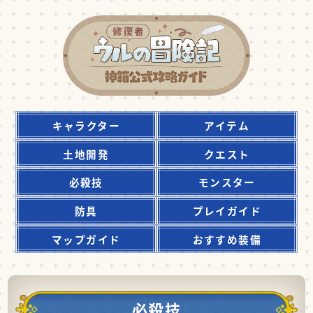
キャラクター
アイテム
土地開発
クエスト
必殺技
モンスター
防具
プレイガイド
マップガイド
おすすめ装備
必殺技