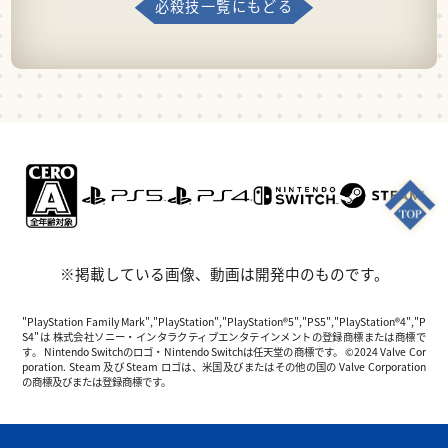
必殺技一覧にもどる
※掲載している画像、動画は開発中のものです。
"PlayStation Family Mark","PlayStation","PlayStation®5","PS5","PlayStation®4","P
S4"は 株式会社ソニー・インタラクティブエンタテインメントの登録商標または商標で
す。 Nintendo Switchのロゴ・Nintendo Switchは任天堂の商標です。 ©2024 Valve Cor
poration. Steam 及び Steam ロゴは、米国及びまたはその他の国の Valve Corporation
の商標及びまたは登録商標です。