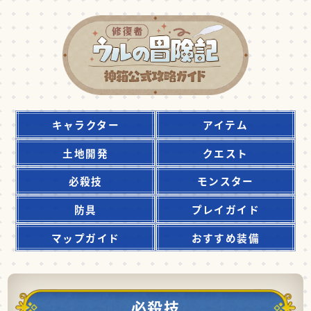
キャラクター
アイテム
土地開発
クエスト
必殺技
モンスター
防具
プレイガイド
マップガイド
おすすめ装備
必殺技