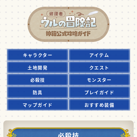
キャラクター
アイテム
土地開発
クエスト
必殺技
モンスター
防具
プレイガイド
マップガイド
おすすめ装備
必殺技