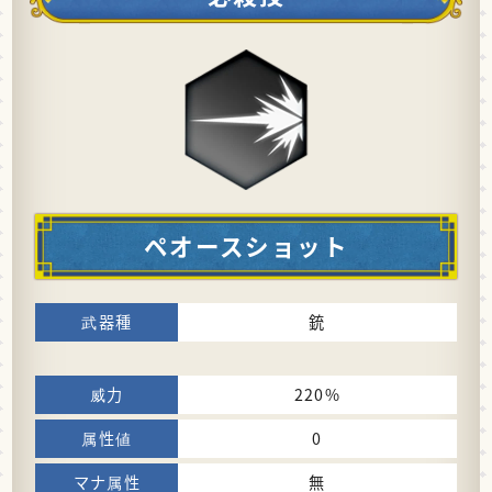
ペオースショット
銃
220%
0
無