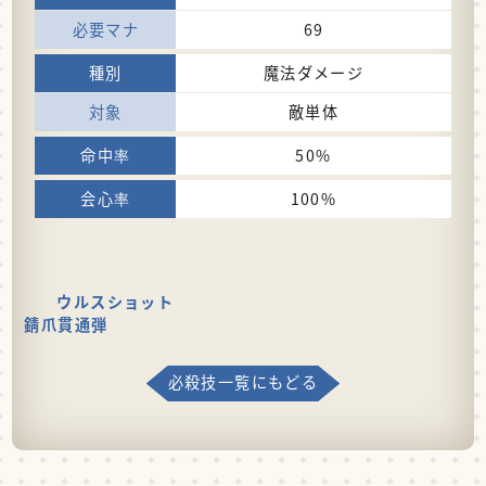
69
魔法ダメージ
敵単体
50%
100%
ウルスショット
錆爪貫通弾
必殺技一覧にもどる