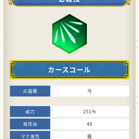
カースコール
弓
251%
40
風