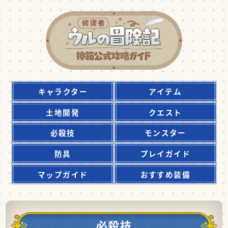
キャラクター
アイテム
土地開発
クエスト
必殺技
モンスター
防具
プレイガイド
マップガイド
おすすめ装備
必殺技