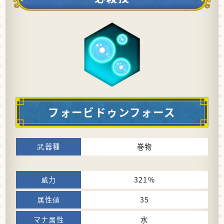
フォービドゥンフォース
巻物
321%
35
水