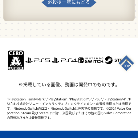
必殺技一覧にもどる
※掲載している画像、動画は開発中のものです。
"PlayStation Family Mark","PlayStation","PlayStation®5","PS5","PlayStation®4","P
S4"は 株式会社ソニー・インタラクティブエンタテインメントの登録商標または商標で
す。 Nintendo Switchのロゴ・Nintendo Switchは任天堂の商標です。 ©2024 Valve Cor
poration. Steam 及び Steam ロゴは、米国及びまたはその他の国の Valve Corporation
の商標及びまたは登録商標です。