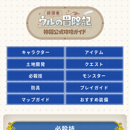
キャラクター
アイテム
土地開発
クエスト
必殺技
モンスター
防具
プレイガイド
マップガイド
おすすめ装備
必殺技