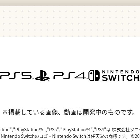
※掲載している画像、動画は開発中のものです。
"PlayStation","PlayStation®5","PS5","PlayStation®4","P
o Switchのロゴ・Nintendo Switchは任天堂の商標です。 ©2024 Valv