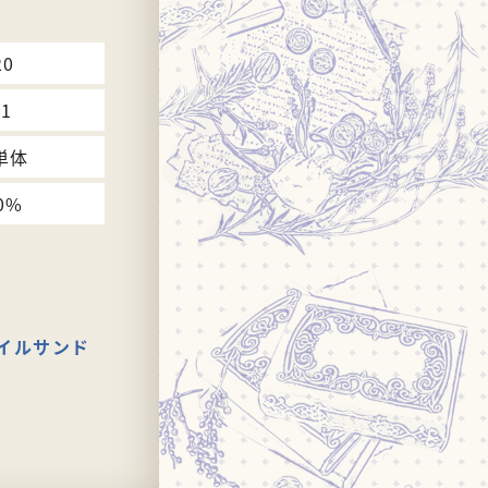
20
41
単体
0%
イルサンド