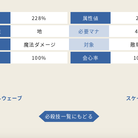
228%
地
魔法ダメージ
敵
100%
1
ルウェーブ
スケ
必殺技一覧にもどる