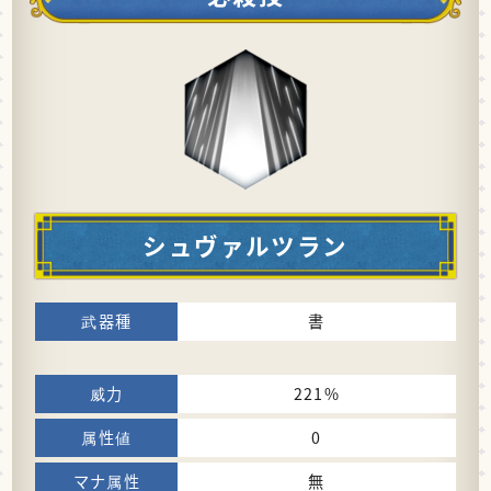
シュヴァルツラン
書
221%
0
無