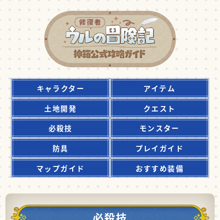
キャラクター
アイテム
土地開発
クエスト
必殺技
モンスター
防具
プレイガイド
マップガイド
おすすめ装備
必殺技