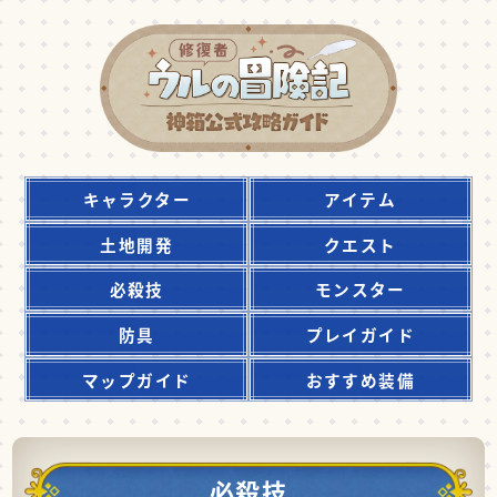
キャラクター
アイテム
土地開発
クエスト
必殺技
モンスター
防具
プレイガイド
マップガイド
おすすめ装備
必殺技