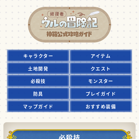
キャラクター
アイテム
土地開発
クエスト
必殺技
モンスター
防具
プレイガイド
マップガイド
おすすめ装備
必殺技