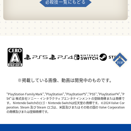
必殺技一覧にもどる
※掲載している画像、動画は開発中のものです。
"PlayStation Family Mark","PlayStation","PlayStation®5","PS5","PlayStation®4","P
S4"は 株式会社ソニー・インタラクティブエンタテインメントの登録商標または商標で
す。 Nintendo Switchのロゴ・Nintendo Switchは任天堂の商標です。 ©2024 Valve Cor
poration. Steam 及び Steam ロゴは、米国及びまたはその他の国の Valve Corporation
の商標及びまたは登録商標です。