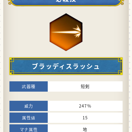
ブラッディスラッシュ
短剣
247%
15
地