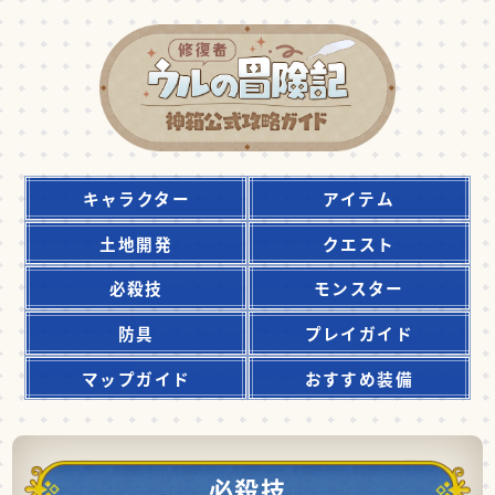
キャラクター
アイテム
土地開発
クエスト
必殺技
モンスター
防具
プレイガイド
マップガイド
おすすめ装備
必殺技