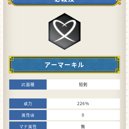
アーマーキル
短剣
226%
0
無