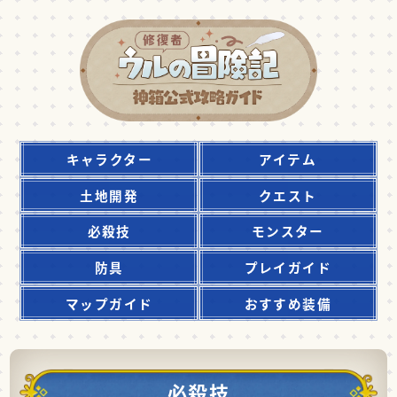
キャラクター
アイテム
土地開発
クエスト
必殺技
モンスター
防具
プレイガイド
マップガイド
おすすめ装備
必殺技