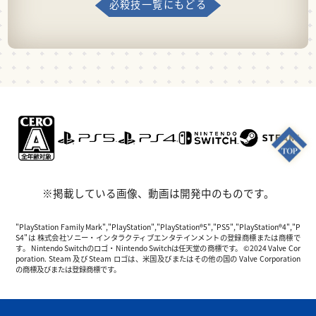
必殺技一覧にもどる
※掲載している画像、動画は開発中のものです。
"PlayStation Family Mark","PlayStation","PlayStation®5","PS5","PlayStation®4","P
S4"は 株式会社ソニー・インタラクティブエンタテインメントの登録商標または商標で
す。 Nintendo Switchのロゴ・Nintendo Switchは任天堂の商標です。 ©2024 Valve Cor
poration. Steam 及び Steam ロゴは、米国及びまたはその他の国の Valve Corporation
の商標及びまたは登録商標です。