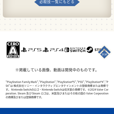
必殺技一覧にもどる
※掲載している画像、動画は開発中のものです。
"PlayStation Family Mark","PlayStation","PlayStation®5","PS5","PlayStation®4","P
S4"は 株式会社ソニー・インタラクティブエンタテインメントの登録商標または商標で
す。 Nintendo Switchのロゴ・Nintendo Switchは任天堂の商標です。 ©2024 Valve Cor
poration. Steam 及び Steam ロゴは、米国及びまたはその他の国の Valve Corporation
の商標及びまたは登録商標です。