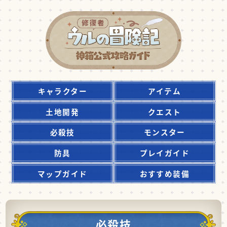
キャラクター
アイテム
土地開発
クエスト
必殺技
モンスター
防具
プレイガイド
マップガイド
おすすめ装備
必殺技