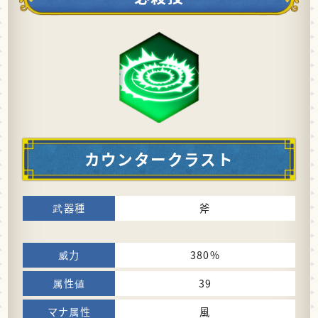
カウンタークラスト
斧
380%
39
風