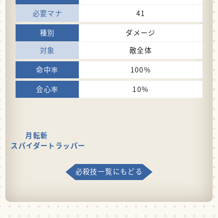
41
ダメージ
敵全体
100%
10%
月転斬
スパイダートラッパー
必殺技一覧にもどる