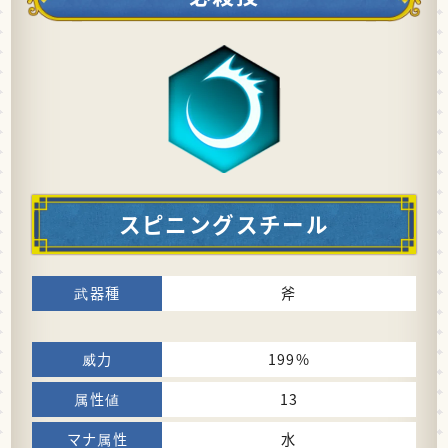
スピニングスチール
斧
199%
13
水