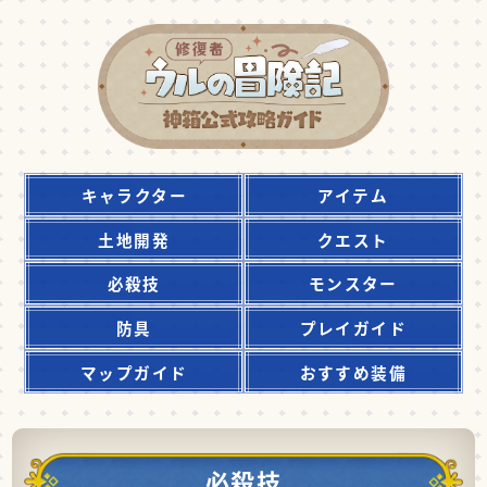
キャラクター
アイテム
土地開発
クエスト
必殺技
モンスター
防具
プレイガイド
マップガイド
おすすめ装備
必殺技