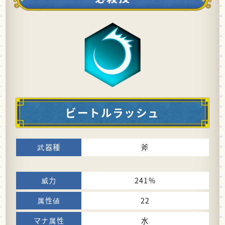
ビートルラッシュ
斧
241%
22
水