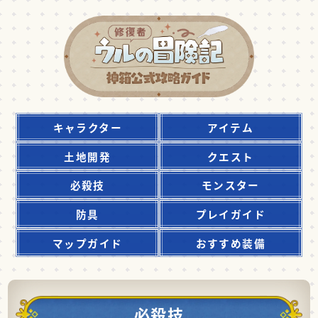
キャラクター
アイテム
土地開発
クエスト
必殺技
モンスター
防具
プレイガイド
マップガイド
おすすめ装備
必殺技